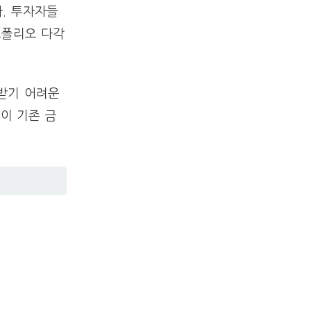
. 투자자들
트폴리오 다각
받기 어려운
폼이 기존 금