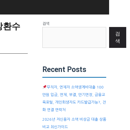
상환수
검색
검
색
Recent Posts
무직자, 연체자 소액생계비대출 100
만원 입금, 연체, 부결, 만기연장, 금융교
육포털, 개인회생자도 카드발급가능?, 전
화 연결 연락처
2026년 저신용자 소액 비상금 대출 상품
비교 최신가이드