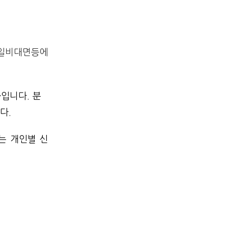
바일비대면등에
품
입니다. 분
다.
는 개인별 신