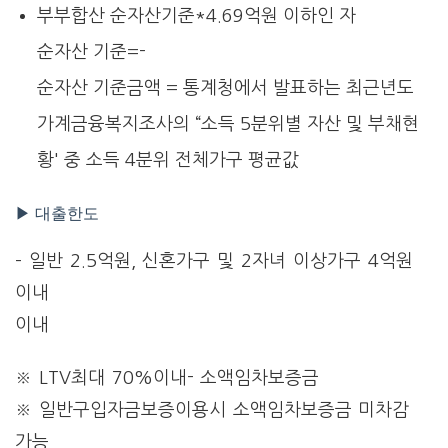
부부합산 순자산기준*4.69억원 이하인 자
순자산 기준=-
순자산 기준금액 = 통계청에서 발표하는 최근년도
가계금융복지조사의 “소득 5분위별 자산 및 부채현
황' 중 소득 4분위 전체가구 평균값
▶ 대출한도
– 일반 2.5억원, 신혼가구 및 2자녀 이상가구 4억원
이내
이내
※ LTV최대 70%이내- 소액임차보증금
※ 일반구입자금보증이용시 소액임차보증금 미차감
가능