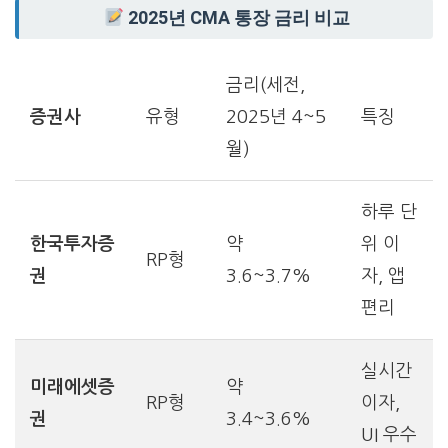
2025년 CMA 통장 금리 비교
금리(세전,
증권사
유형
2025년 4~5
특징
월)
하루 단
한국투자증
약
위 이
RP형
권
3.6~3.7%
자, 앱
편리
실시간
미래에셋증
약
RP형
이자,
권
3.4~3.6%
UI 우수