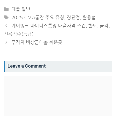
Categories
대출 일반
Tags
2025 CMA통장 주요 유형
,
장단점
,
활용법
케이뱅크 마이너스통장 대출자격 조건, 한도, 금리,
신용점수(등급)
무직자 비상금대출 쉬운곳
Leave a Comment
Comment