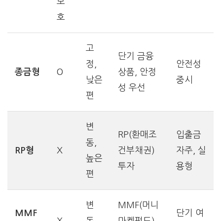
보
호
고
단기 금융
정,
안전성
종금형
O
상품, 안정
낮은
중시
성 우선
편
변
RP(환매조
입출금
동,
RP형
X
건부채권)
자주, 실
높은
투자
용형
편
변
MMF(머니
MMF
단기 여
X
동,
마켓펀드)