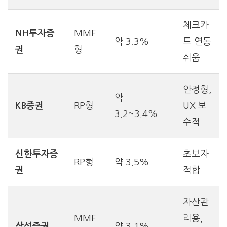
체크카
NH투자증
MMF
약 3.3%
드 연동
권
형
쉬움
안정형,
약
KB증권
RP형
UX 보
3.2~3.4%
수적
신한투자증
초보자
RP형
약 3.5%
권
적합
자산관
MMF
리용,
삼성증권
약 3.1%