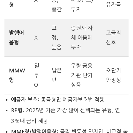
형
유자금
중간
투자
고
증권사 자
발행어
고금리
X
정,
체 어음에
음형
선호
높음
투자
일
우량 금융
MMW
낮은
초단기,
부
기관 단기
형
편
안정성
O
상품
예금자 보호
: 종금형만 예금자보호법 적용
RP형
: 2025년 기준 가장 많이 선택되는 유형, 연
3%대 금리 제공
MMF형/발행어음형
: 금리 변동성 있지만, 비교적 높