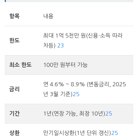
항목
내용
최대 1억 5천만 원(신용·소득 따라
한도
차등)
2
3
최소 한도
100만 원부터 가능
연 4.6% ~ 8.9% (변동금리, 2025
금리
년 3월 기준)
2
5
기간
1년(연장 가능, 최장 10년)
2
5
상환
만기일시상환(1년 단위 갱신)
2
5