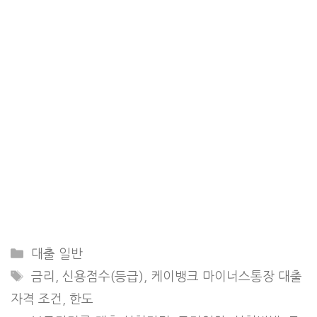
Categories
대출 일반
Tags
금리
,
신용점수(등급)
,
케이뱅크 마이너스통장 대출
자격 조건
,
한도