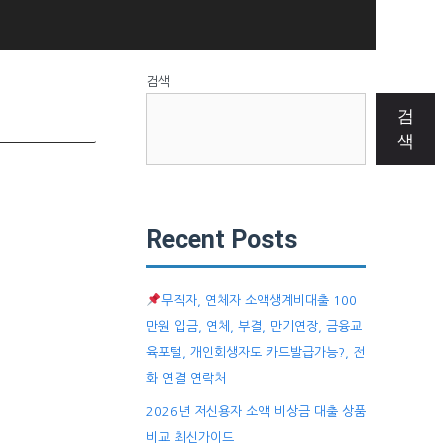
검색
검
색
Recent Posts
무직자, 연체자 소액생계비대출 100
만원 입금, 연체, 부결, 만기연장, 금융교
육포털, 개인회생자도 카드발급가능?, 전
화 연결 연락처
2026년 저신용자 소액 비상금 대출 상품
비교 최신가이드