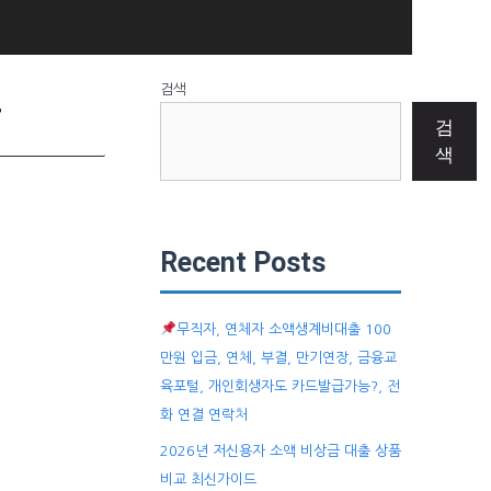
요
검색
검
색
Recent Posts
무직자, 연체자 소액생계비대출 100
만원 입금, 연체, 부결, 만기연장, 금융교
육포털, 개인회생자도 카드발급가능?, 전
화 연결 연락처
2026년 저신용자 소액 비상금 대출 상품
비교 최신가이드