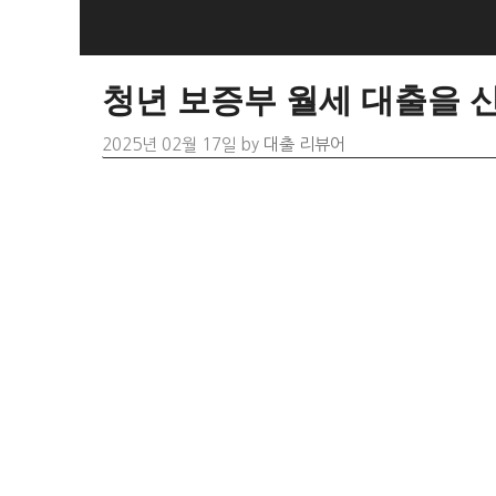
Skip
to
content
청년 보증부 월세 대출을 
2025년 02월 17일
by
대출 리뷰어