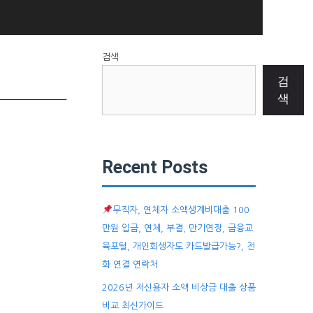
검색
검
색
Recent Posts
무직자, 연체자 소액생계비대출 100
만원 입금, 연체, 부결, 만기연장, 금융교
육포털, 개인회생자도 카드발급가능?, 전
화 연결 연락처
2026년 저신용자 소액 비상금 대출 상품
비교 최신가이드