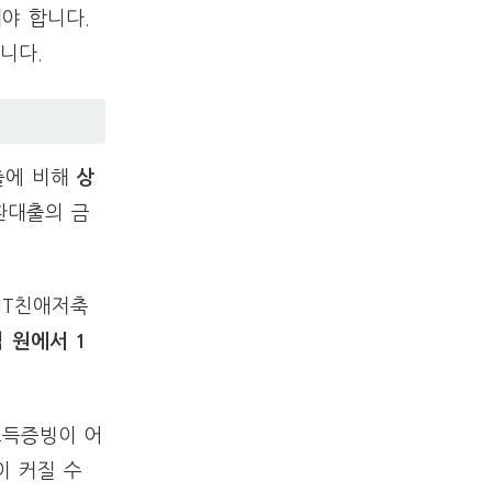
야 합니다.
니다.
출에 비해
상
환대출의 금
'JT친애저축
억 원에서 1
소득증빙이 어
이 커질 수