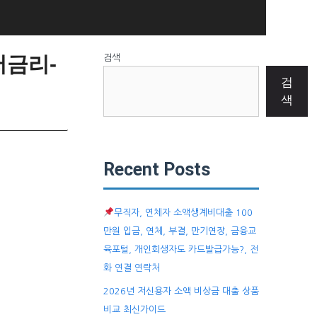
저금리-
검색
검
색
Recent Posts
무직자, 연체자 소액생계비대출 100
만원 입금, 연체, 부결, 만기연장, 금융교
육포털, 개인회생자도 카드발급가능?, 전
화 연결 연락처
2026년 저신용자 소액 비상금 대출 상품
비교 최신가이드