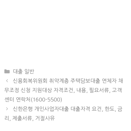
Categories
대출 일반
신용회복위원회 취약계층 주택담보대출 연체자 채
무조정 신청 지원대상 자격조건, 내용, 필요서류, 고객
센터 연락처(1600-5500)
신한은행 개인사업자대출 대출자격 요건, 한도, 금
리, 제출서류, 거절사유