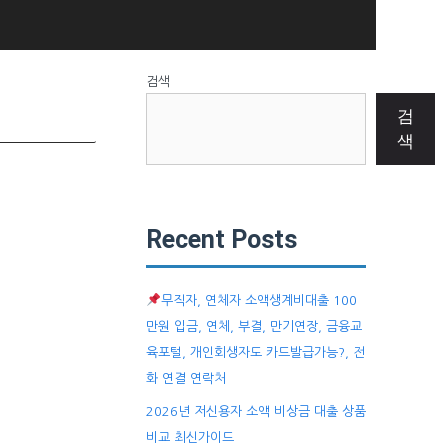
검색
검
색
Recent Posts
무직자, 연체자 소액생계비대출 100
만원 입금, 연체, 부결, 만기연장, 금융교
육포털, 개인회생자도 카드발급가능?, 전
화 연결 연락처
2026년 저신용자 소액 비상금 대출 상품
비교 최신가이드