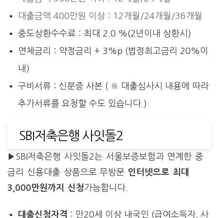
대출금액 400만원 이상 : 12개월/24개월/36개월
중도상환수수료 : 최대 2.0 %(2년이내 상환시)
연체금리 : 약정금리 + 3%p (법정최고금리 20%이
내)
구비서류 : 신분증 사본 ( ※ 대출심사시 내용에 따라
추가서류를 요청할 수도 있습니다.)
SBI저축은행 사잇돌2
▶SBI저축은행 사잇돌2는 서울보증보험과 연계한 중
금리 신용대출 상품으로 무방문
인터넷으로 최대
3,000만원까지 신청
가능합니다.
대출신청자격
: 만20세 이상 내국인 (급여소득자, 사