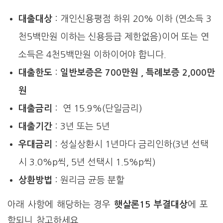
대출대상
: 개인신용평점 하위 20% 이하 (연소득 3
천5백만원 이하는 신용등급 제한없음)이어 또는 연
소득은 4천5백만원 이하이어야 합니다.
대출한도
:
일반보증은 700만원 , 특례보증 2,000만
원
대출금리
: 연 15.9%(단일금리)
대출기간
: 3년 또는 5년
우대금리
: 성실상환시 1년마다 금리인하(3년 선택
시 3.0%p씩, 5년 선택시 1.5%p씩)
상환방법
: 원리금 균등 분할
아래 사항에 해당하는 경우
햇살론15 부결대상
에 포
함되니 참고하세요.