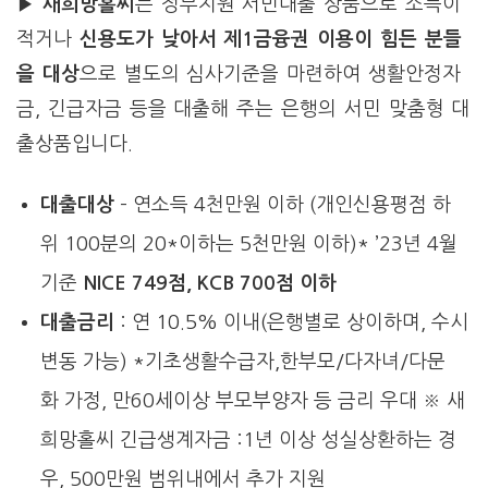
▶
새희망홀씨
는 정부지원 서민대출 상품으로 소득이
적거나
신용도가 낮아서 제1금융권 이용이 힘든 분들
을 대상
으로 별도의 심사기준을 마련하여 생활안정자
금, 긴급자금 등을 대출해 주는 은행의 서민 맞춤형 대
출상품입니다.
대출대상
– 연소득 4천만원 이하 (개인신용평점 하
위 100분의 20*이하는 5천만원 이하)* ’23년 4월
기준
NICE 749점, KCB 700점 이하
대출금리
: 연 10.5% 이내(은행별로 상이하며, 수시
변동 가능) *기초생활수급자,한부모/다자녀/다문
화 가정, 만60세이상 부모부양자 등 금리 우대 ※ 새
희망홀씨 긴급생계자금 :1년 이상 성실상환하는 경
우, 500만원 범위내에서 추가 지원