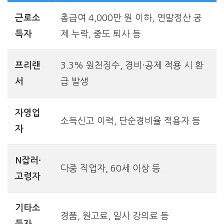
근로소
총급여 4,000만 원 이하, 연말정산 공
득자
제 누락, 중도 퇴사 등
프리랜
3.3% 원천징수, 경비·공제 적용 시 환
서
급 발생
자영업
소득신고 이력, 단순경비율 적용자 등
자
N잡러·
다중 직업자, 60세 이상 등
고령자
기타소
경품, 원고료, 일시 강의료 등