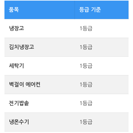
품목
등급 기준
냉장고
1등급
김치냉장고
1등급
세탁기
1등급
벽걸이 에어컨
1등급
전기밥솥
1등급
냉온수기
1등급