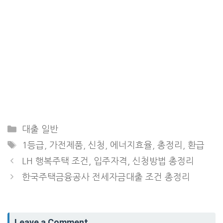
Categories
대출 일반
Tags
1등급
,
가전제품
,
신청
,
에너지효율
,
총정리
,
환급
LH 행복주택 조건, 입주자격, 신청방법 총정리
한국주택금융공사 전세자금대출 조건 총정리
Leave a Comment