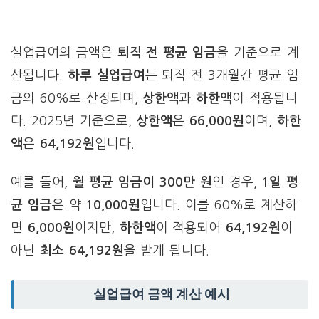
실업급여의 금액은
퇴직 전 평균 임금
을 기준으로 계
산됩니다.
하루 실업급여
는 퇴직 전 3개월간 평균 임
금의 60%로 산정되며,
상한액
과
하한액
이 적용됩니
다. 2025년 기준으로,
상한액
은
66,000원
이며,
하한
액
은
64,192원
입니다.
예를 들어,
월 평균 임금이 300만 원
인 경우,
1일 평
균 임금
은 약
10,000원
입니다. 이를 60%로 계산하
면
6,000원
이지만,
하한액
이 적용되어
64,192원
이
아닌
최소 64,192원
을 받게 됩니다.
실업급여 금액 계산 예시