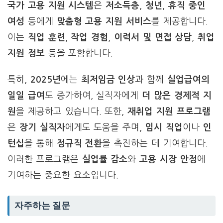
국가 고용 지원 시스템
은
저소득층
,
청년
,
휴직 중인
여성
등에게
맞춤형 고용 지원 서비스
를 제공합니다.
이는
직업 훈련
,
작업 경험
,
이력서 및 면접 상담
,
취업
지원 정보
등을 포함합니다.
특히,
2025년
에는
최저임금 인상
과 함께
실업급여의
일일 급여
도 증가하여, 실직자에게
더 많은 경제적 지
원
을 제공하고 있습니다. 또한,
재취업 지원 프로그램
은
장기 실직자
에게도 도움을 주며,
임시 직업
이나
인
턴십
을 통해
정규직 전환
을 촉진하는 데 기여합니다.
이러한 프로그램은
실업률 감소
와
고용 시장 안정
에
기여하는 중요한 요소입니다.
자주하는 질문