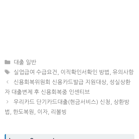
Categories
대출 일반
Tags
실업급여 수급요건, 이직확인서확인 방법, 유의사항
신용회복위원회 신용카드발급 지원대상, 성실상환
자 대출변제 후 신용회복중 인센티브
우리카드 단기카드대출(현금서비스) 신청, 상환방
법, 한도복원, 이자, 리볼빙