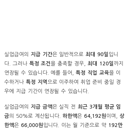
실업급여의
지급 기간
은 일반적으로
최대 90일
입니
다. 그러나
특정 조건
을 충족할 경우,
최대 120일
까지
연장될 수 있습니다. 예를 들어,
특정 직업 교육
을 이
수하거나
특정 지역
으로 이주하여 취업 준비 중일 경
우에 지급 기간이 연장될 수 있습니다.
실업급여의
지급 금액
은 실직 전
최근 3개월 평균 임
금
의 50%로 계산됩니다.
하한액
은
64,192원
이며,
상
한액
은
66,000원
입니다. 이는 월 기준으로 약
192만