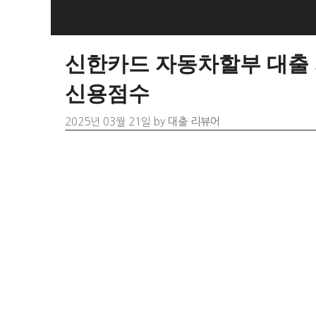
Skip
to
content
신한카드 자동차할부 대출 자
신용점수
2025년 03월 21일
by
대출 리뷰어