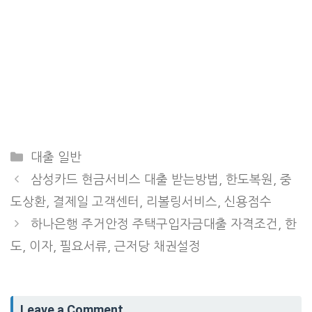
Categories
대출 일반
삼성카드 현금서비스 대출 받는방법, 한도복원, 중
도상환, 결제일 고객센터, 리볼링서비스, 신용점수
하나은행 주거안정 주택구입자금대출 자격조건, 한
도, 이자, 필요서류, 근저당 채권설정
Leave a Comment