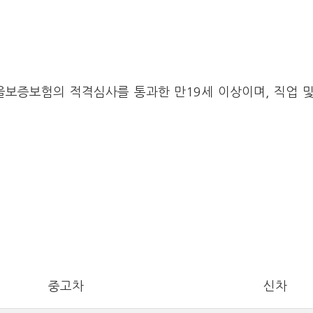
울보증보험의 적격심사를 통과한 만19세 이상이며, 직업 
중고차
신차