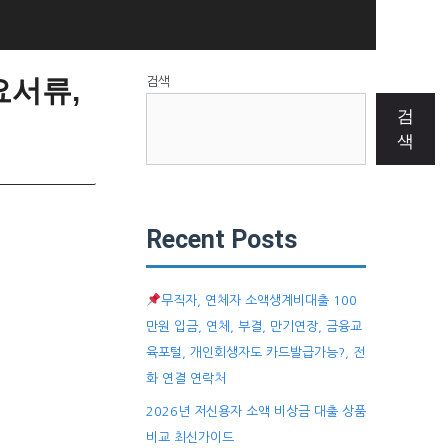
요서류,
검색
검
색
Recent Posts
무직자, 연체자 소액생계비대출 100
만원 입금, 연체, 부결, 만기연장, 금융교
육포털, 개인회생자도 카드발급가능?, 전
화 연결 연락처
2026년 저신용자 소액 비상금 대출 상품
비교 최신가이드