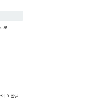
는 분
급이 제한될