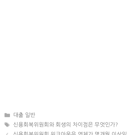
Categories
대출 일반
Tags
신용회복위원회와 회생의 차이점은 무엇인가?
신용회복위원회 워크아웃은 연체가 몇개월 이상일