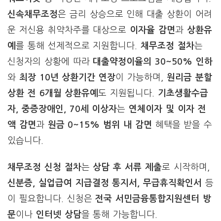
신속채무조정
은 금리 상승으로 인해 대출 상환이 어려
운 저신용 취약차주를 대상으로
이자율 감면
과
상환유
예
를 통해 선제적으로 지원합니다.
채무조정 절차
는
신청자의 상황에 따라
대출약정이율의 30~50% 인하
와
최장 10년 상환기간 연장
이 가능하며,
원리금 분할
상환 전 6개월 상환유예
도 지원됩니다.
기초생활수급
자, 중증장애인, 70세 이상자
는
연체이자 및 이자 전
액 감면
과
원금 0~15% 범위 내 감면
혜택을 받을 수
있습니다.
채무조정 신청 절차
는
상담 후 서류 제출
로 시작하며,
신분증, 실업급여 지급결정 통지서, 무급휴직확인서
등
이 필요합니다. 신청은
전국 서민금융통합지원센터 방
문
이나
인터넷 상담
을 통해 가능합니다.