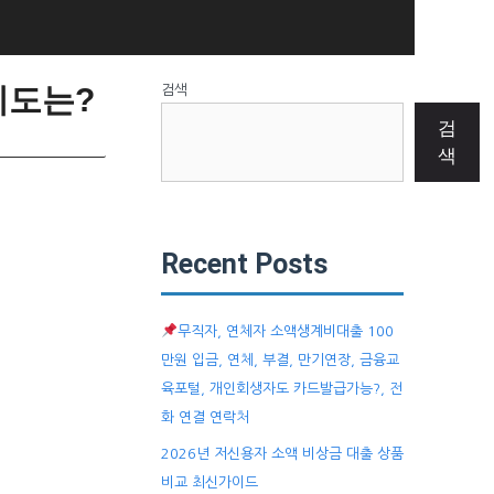
제도는?
검색
검
색
Recent Posts
무직자, 연체자 소액생계비대출 100
만원 입금, 연체, 부결, 만기연장, 금융교
육포털, 개인회생자도 카드발급가능?, 전
화 연결 연락처
2026년 저신용자 소액 비상금 대출 상품
비교 최신가이드