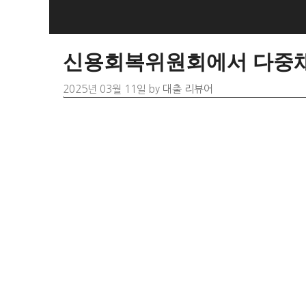
Skip
to
content
신용회복위원회에서 다중채
2025년 03월 11일
by
대출 리뷰어