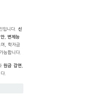
인입니다.
신
정안
,
변제능
며, 학자금
 가능합니다.
과
원금 감면
,
다.