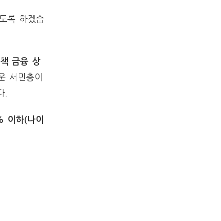
보도록 하겠습
책 금융 상
운 서민층이
다.
% 이하(나이