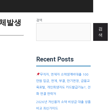
연체발생
검색
검
색
Recent Posts
무직자, 연체자 소액생계비대출 100
만원 입금, 연체, 부결, 만기연장, 금융교
육포털, 개인회생자도 카드발급가능?, 전
화 연결 연락처
2026년 저신용자 소액 비상금 대출 상품
비교 최신가이드