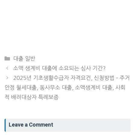
Categories
대출 일반
소액 생계비 대출에 소요되는 심사 기간?
2025년 기초생활수급자 자격요건, 신청방법 – 주거
안정 월세대출, 동사무소 대출, 소액생계비 대출, 사회
적 배려대상자 특례보증
Leave a Comment