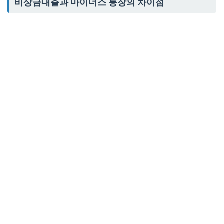
비상금대출과 마이너스 통장의 차이점