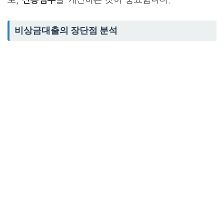
로,
신용점수
를 개선하는 것이 중요합니다.
비상금대출의 장단점 분석