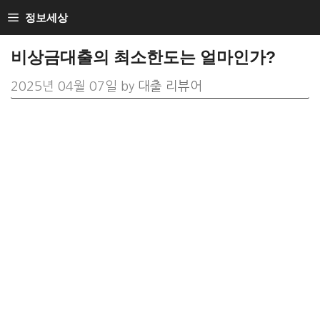
Skip
정보세상
to
비상금대출의 최소한도는 얼마인가?
content
2025년 04월 07일
by
대출 리뷰어