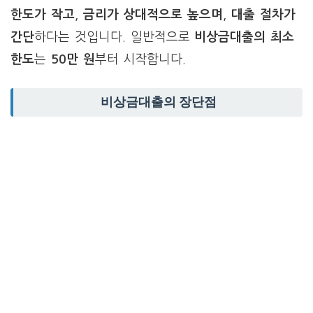
한도가 작고
,
금리가 상대적으로 높으며
,
대출 절차가
간단
하다는 것입니다. 일반적으로
비상금대출의 최소
한도
는
50만 원
부터 시작합니다.
비상금대출의 장단점