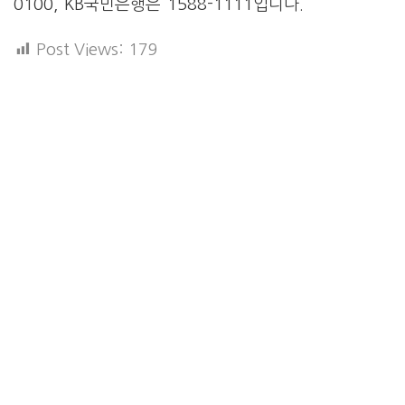
0100, KB국민은행은 1588-1111입니다.
Post Views:
179