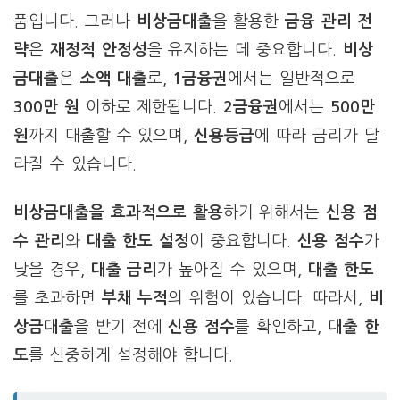
품입니다. 그러나
비상금대출
을 활용한
금융 관리 전
략
은
재정적 안정성
을 유지하는 데 중요합니다.
비상
금대출
은
소액 대출
로,
1금융권
에서는 일반적으로
300만 원
이하로 제한됩니다.
2금융권
에서는
500만
원
까지 대출할 수 있으며,
신용등급
에 따라 금리가 달
라질 수 있습니다.
비상금대출을 효과적으로 활용
하기 위해서는
신용 점
수 관리
와
대출 한도 설정
이 중요합니다.
신용 점수
가
낮을 경우,
대출 금리
가 높아질 수 있으며,
대출 한도
를 초과하면
부채 누적
의 위험이 있습니다. 따라서,
비
상금대출
을 받기 전에
신용 점수
를 확인하고,
대출 한
도
를 신중하게 설정해야 합니다.