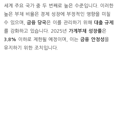
세계 주요 국가 중 두 번째로 높은 수준입니다. 이러한
높은 부채 비율은 경제 성장에 부정적인 영향을 미칠
수 있으며,
금융 당국
은 이를 관리하기 위해
대출 규제
를 강화하고 있습니다. 2025년
가계부채 성장률
은
3.8%
이하로 제한될 예정이며, 이는
금융 안정성
을
유지하기 위한 조치입니다.