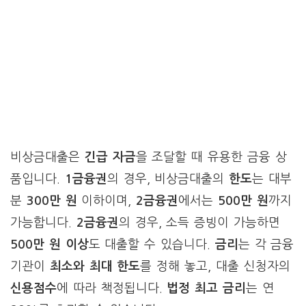
비상금대출은
긴급 자금
을 조달할 때 유용한 금융 상
품입니다.
1금융권
의 경우, 비상금대출의
한도
는 대부
분
300만 원
이하이며,
2금융권
에서는
500만 원
까지
가능합니다.
2금융권
의 경우, 소득 증빙이 가능하면
500만 원 이상
도 대출할 수 있습니다.
금리
는 각 금융
기관이
최소와 최대 한도
를 정해 놓고, 대출 신청자의
신용점수
에 따라 책정됩니다.
법정 최고 금리
는 연