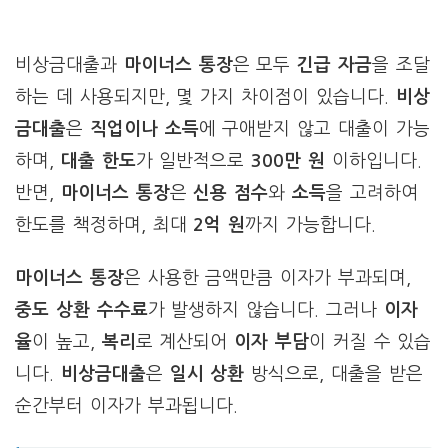
비상금대출과
마이너스 통장
은 모두
긴급 자금
을 조달
하는 데 사용되지만, 몇 가지 차이점이 있습니다.
비상
금대출
은
직업이나 소득
에 구애받지 않고 대출이 가능
하며,
대출 한도
가 일반적으로
300만 원
이하입니다.
반면,
마이너스 통장
은
신용 점수
와
소득
을 고려하여
한도를 책정하며, 최대
2억 원
까지 가능합니다.
마이너스 통장
은 사용한 금액만큼 이자가 부과되며,
중도 상환 수수료
가 발생하지 않습니다. 그러나
이자
율
이 높고,
복리
로 계산되어
이자 부담
이 커질 수 있습
니다.
비상금대출
은
일시 상환
방식으로, 대출을 받은
순간부터 이자가 부과됩니다.