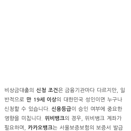
비상금대출의
신청 조건
은 금융기관마다 다르지만, 일
반적으로
만 19세 이상
의 대한민국 성인이면 누구나
신청할 수 있습니다.
신용등급
이 승인 여부에 중요한
영향을 미칩니다.
위비뱅크
의 경우, 위비뱅크 계좌가
필요하며,
카카오뱅크
는 서울보증보험의 보증서 발급