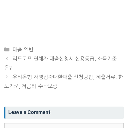
Categories
대출 일반
리드코프 연체자 대출신청시 신용등급, 소득기준
은?
우리은행 자영업자대환대출 신청방법, 제출서류, 한
도기준, 저금리-수탁보증
Leave a Comment
Comment