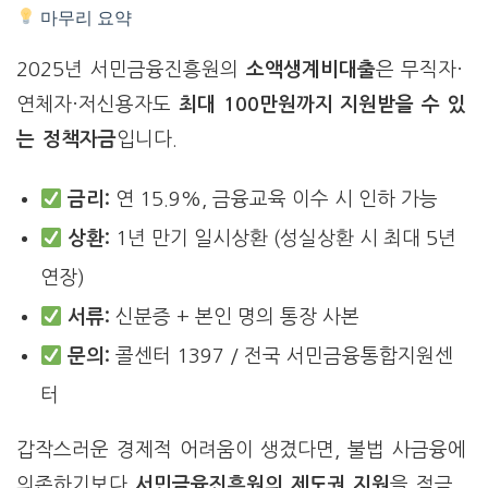
마무리 요약
2025년 서민금융진흥원의
소액생계비대출
은 무직자·
연체자·저신용자도
최대 100만원까지 지원받을 수 있
는 정책자금
입니다.
금리:
연 15.9%, 금융교육 이수 시 인하 가능
상환:
1년 만기 일시상환 (성실상환 시 최대 5년
연장)
서류:
신분증 + 본인 명의 통장 사본
문의:
콜센터 1397 / 전국 서민금융통합지원센
터
갑작스러운 경제적 어려움이 생겼다면, 불법 사금융에
의존하기보다
서민금융진흥원의 제도권 지원
을 적극