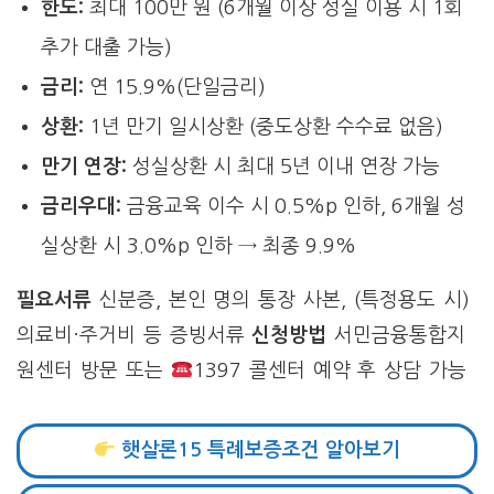
한도:
최대 100만 원 (6개월 이상 성실 이용 시 1회
추가 대출 가능)
금리:
연 15.9%(단일금리)
상환:
1년 만기 일시상환 (중도상환 수수료 없음)
만기 연장:
성실상환 시 최대 5년 이내 연장 가능
금리우대:
금융교육 이수 시 0.5%p 인하, 6개월 성
실상환 시 3.0%p 인하 → 최종 9.9%
필요서류
신분증, 본인 명의 통장 사본, (특정용도 시)
의료비·주거비 등 증빙서류
신청방법
서민금융통합지
원센터 방문 또는
1397 콜센터 예약 후 상담 가능
햇살론15 특례보증조건 알아보기