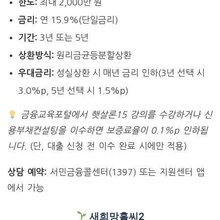
한도:
최대 2,000만 원
금리:
연 15.9%(단일금리)
기간:
3년 또는 5년
상환방식:
원리금균등분할상환
우대금리:
성실상환 시 매년 금리 인하(3년 선택 시
3.0%p, 5년 선택 시 1.5%p)
금융교육포털에서 햇살론15 강의를 수강하거나 신
용부채컨설팅을 이수하면 보증료율이 0.1%p 인하됩
니다.
(단, 대출 신청 전 이수 완료 시에만 적용)
상담 예약:
서민금융콜센터(1397) 또는 지원센터 앱
에서 가능
새희망홀씨2