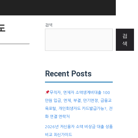
도
검색
검
색
Recent Posts
무직자, 연체자 소액생계비대출 100
만원 입금, 연체, 부결, 만기연장, 금융교
육포털, 개인회생자도 카드발급가능?, 전
화 연결 연락처
2026년 저신용자 소액 비상금 대출 상품
비교 최신가이드