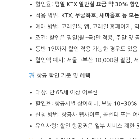
할인율:
평일 KTX 일반실 요금 약 30% 할
적용 범위:
KTX, 무궁화호, 새마을호 등 모
예매 방법: 코레일톡 앱, 코레일 홈페이지, 
조건: 할인은 평일(월~금)만 적용, 주말 및
동반 1인까지 할인 적용 가능한 경우도 있음
할인액 예시: 서울→부산 18,000원 절감, 
항공 할인 기준 및 혜택
대상: 만 65세 이상 어르신
할인율: 항공사별 상이하나, 보통
10~30%
신청 방법: 항공사 웹사이트, 콜센터 또는 
유의사항: 할인 항공권은 일부 서비스 제한 