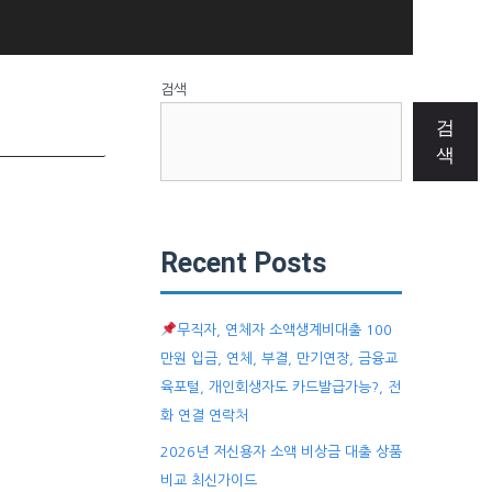
검색
검
색
Recent Posts
무직자, 연체자 소액생계비대출 100
만원 입금, 연체, 부결, 만기연장, 금융교
육포털, 개인회생자도 카드발급가능?, 전
화 연결 연락처
2026년 저신용자 소액 비상금 대출 상품
비교 최신가이드