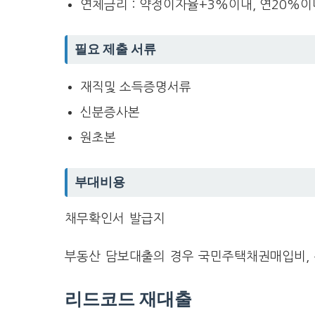
연체금리 : 약정이자율+3%이내, 연20%이
필요 제출 서류
재직및 소득증명서류
신분증사본
원초본
부대비용
채무확인서 발급지
부동산 담보대출의 경우 국민주택채권매입비, 
리드코드 재대출