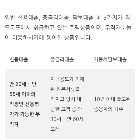
일반 신용대출, 중금리대출, 담보대출 총 3가지가 리
드코프에서 취급하고 있는 주력상품이며, 무직자분들
이 이용하시기에 용이한 상품입니다.
중금리대출
자동차담보대출
신용대출
자금용도가 기재
만 20세 ~ 만
된 원본서류를
55세 이하의
가지고
당사 내
10년 이내 출고된
직장인
신용평
방한 고객 중 만
승용차의 차주
가가 가능한 무
30세 ~ 만 60세
직자
고객