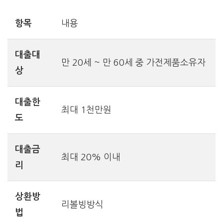
항목
내용
대출대
만 20세 ~ 만 60세 중 가전제품소유자
상
대출한
최대 1천만원
도
대출금
최대 20% 이내
리
상환방
리볼빙방식
법