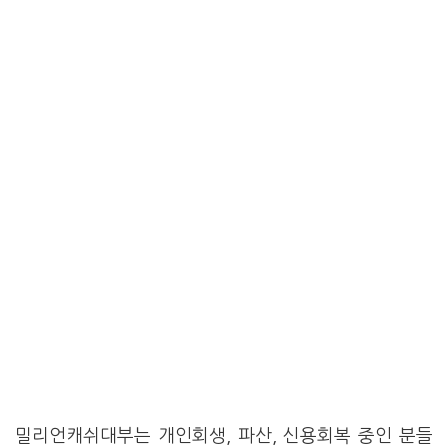
밀리언캐쉬대부는 개인회생, 파산, 신용회복 중인 분들