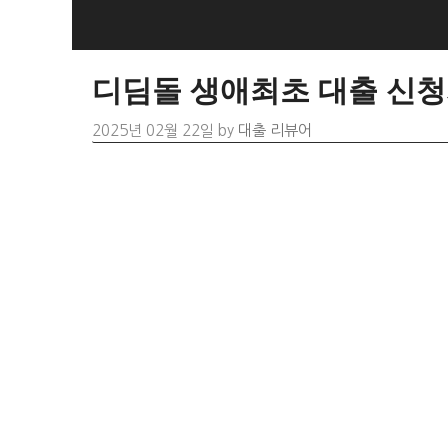
Skip
to
content
디딤돌 생애최초 대출 신청자
2025년 02월 22일
by
대출 리뷰어