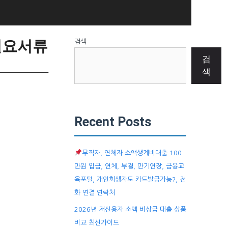
필요서류
검색
검
색
Recent Posts
무직자, 연체자 소액생계비대출 100
만원 입금, 연체, 부결, 만기연장, 금융교
육포털, 개인회생자도 카드발급가능?, 전
화 연결 연락처
2026년 저신용자 소액 비상금 대출 상품
비교 최신가이드