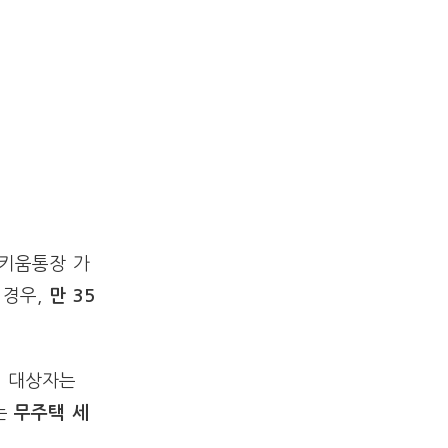
키움통장 가
 경우,
만 35
형
대상자는
는
무주택 세