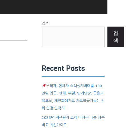
검색
검
색
Recent Posts
무직자, 연체자 소액생계비대출 100
만원 입금, 연체, 부결, 만기연장, 금융교
육포털, 개인회생자도 카드발급가능?, 전
화 연결 연락처
2026년 저신용자 소액 비상금 대출 상품
비교 최신가이드