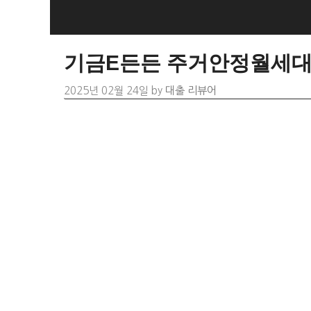
Skip
to
content
기금E든든 주거안정월세대
2025년 02월 24일
by
대출 리뷰어