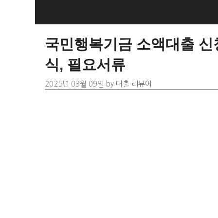
Skip
to
content
국민행복기금 소액대출 신청
식, 필요서류
2025년 03월 09일
by
대출 리뷰어