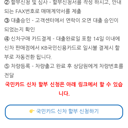
②
할부신청 및 심사 –
할부신청서를 작성
하시고, 안내
되는
FAX번호로
매매계약서를
제출
③
대출승인 –
고객센터에서 연락이 오면
대출 승인이
되었는지
확인
④
신차구매 카드결제 –
대출완료일 포함
14일 이내에
신차
판매점에서 KB국민
신용카드로
일시불 결제시
할
부로 자동전환 됩니다.
⑤ 차량등록 –
차량출고 완료 후
상담원에게
차량번호를
전달
국민카드 신차 할부 신청은 아래 링크에서 할 수 있습
니다.
국민카드 신차 할부 신청하기