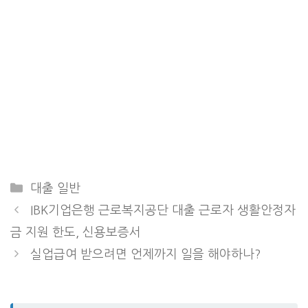
Categories
대출 일반
IBK기업은행 근로복지공단 대출 근로자 생활안정자
금 지원 한도, 신용보증서
실업급여 받으려면 언제까지 일을 해야하나?