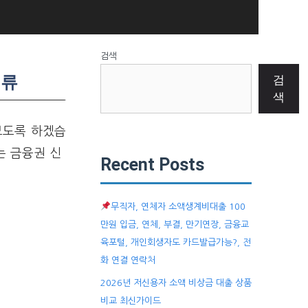
검색
서류
검
색
보도록 하겠습
는 금융권 신
Recent Posts
무직자, 연체자 소액생계비대출 100
만원 입금, 연체, 부결, 만기연장, 금융교
육포털, 개인회생자도 카드발급가능?, 전
화 연결 연락처
2026년 저신용자 소액 비상금 대출 상품
비교 최신가이드