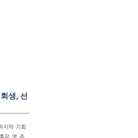
회생, 선
마지막 기회
혹은 몇 주