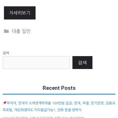
자세히보기
Categories
대출 일반
검색
검색
Recent Posts
무직자, 연체자 소액생계비대출 100만원 입금, 연체, 부결, 만기연장, 금융교
육포털, 개인회생자도 카드발급가능?, 전화 연결 연락처