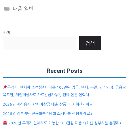
Categories
대출 일반
검색
검색
Recent Posts
무직자, 연체자 소액생계비대출 100만원 입금, 연체, 부결, 만기연장, 금융교
육포털, 개인회생자도 카드발급가능?, 전화 연결 연락처
2026년 저신용자 소액 비상금 대출 상품 비교 최신가이드
2026년 정부지원 신용회복위원회 소액대출 신청자격,조건
2026년 무직자·연체자도 가능한 100만원 대출? (최신 정부지원 총정리)