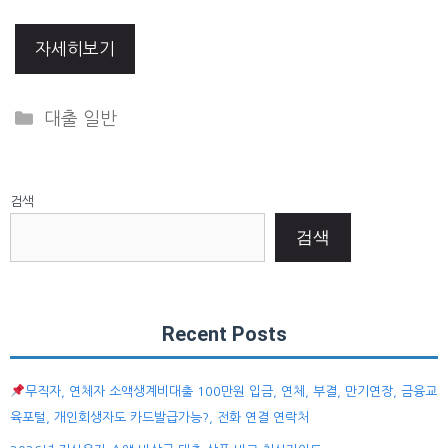
자세히보기
Categories
대출 일반
검색
검색
Recent Posts
무직자, 연체자 소액생계비대출 100만원 입금, 연체, 부결, 만기연장, 금융교
육포털, 개인회생자도 카드발급가능?, 전화 연결 연락처