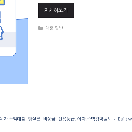
자세히보기
Categories
대출 일반
 연체자 소액대출, 햇살론, 비상금, 신용등급, 이자,주택청약담보
• Built w