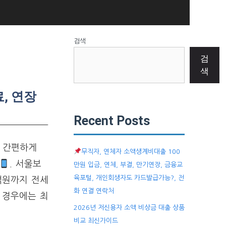
검색
검
색
, 연장
Recent Posts
 간편하게
무직자, 연체자 소액생계비대출 100
. 서울보
만원 입금, 연체, 부결, 만기연장, 금융교
육포털, 개인회생자도 카드발급가능?, 전
억원까지 전세
화 연결 연락처
 경우에는 최
2026년 저신용자 소액 비상금 대출 상품
비교 최신가이드