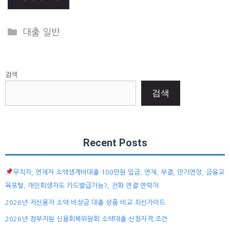
Categories
대출 일반
검색
검색
Recent Posts
무직자, 연체자 소액생계비대출 100만원 입금, 연체, 부결, 만기연장, 금융교
육포털, 개인회생자도 카드발급가능?, 전화 연결 연락처
2026년 저신용자 소액 비상금 대출 상품 비교 최신가이드
2026년 정부지원 신용회복위원회 소액대출 신청자격,조건