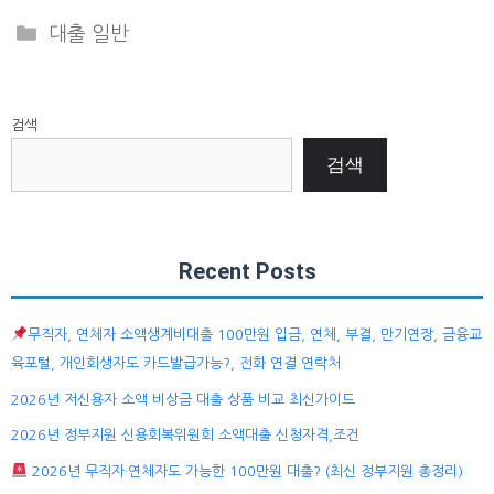
Categories
대출 일반
검색
검색
Recent Posts
무직자, 연체자 소액생계비대출 100만원 입금, 연체, 부결, 만기연장, 금융교
육포털, 개인회생자도 카드발급가능?, 전화 연결 연락처
2026년 저신용자 소액 비상금 대출 상품 비교 최신가이드
2026년 정부지원 신용회복위원회 소액대출 신청자격,조건
2026년 무직자·연체자도 가능한 100만원 대출? (최신 정부지원 총정리)