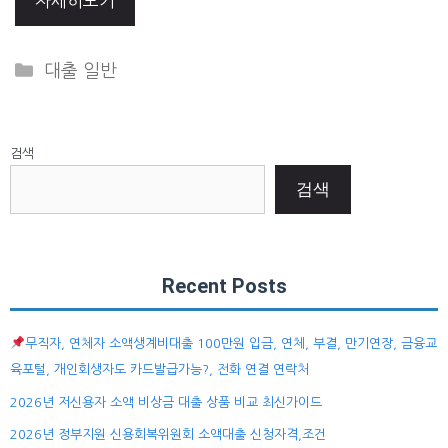
자세히보기
Categories
대출 일반
검색
검색
Recent Posts
무직자, 연체자 소액생계비대출 100만원 입금, 연체, 부결, 만기연장, 금융교
육포털, 개인회생자도 카드발급가능?, 전화 연결 연락처
2026년 저신용자 소액 비상금 대출 상품 비교 최신가이드
2026년 정부지원 신용회복위원회 소액대출 신청자격,조건