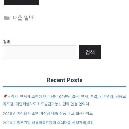
Categories
대출 일반
검색
검색
Recent Posts
무직자, 연체자 소액생계비대출 100만원 입금, 연체, 부결, 만기연장, 금융교
육포털, 개인회생자도 카드발급가능?, 전화 연결 연락처
2026년 저신용자 소액 비상금 대출 상품 비교 최신가이드
2026년 정부지원 신용회복위원회 소액대출 신청자격,조건