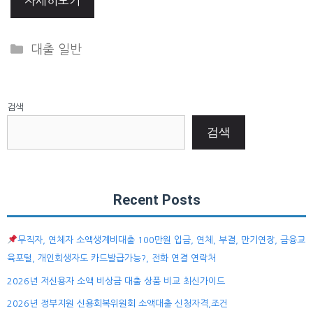
자세히보기
Categories
대출 일반
검색
검색
Recent Posts
무직자, 연체자 소액생계비대출 100만원 입금, 연체, 부결, 만기연장, 금융교
육포털, 개인회생자도 카드발급가능?, 전화 연결 연락처
2026년 저신용자 소액 비상금 대출 상품 비교 최신가이드
2026년 정부지원 신용회복위원회 소액대출 신청자격,조건