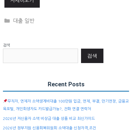
자세히보기
Categories
대출 일반
검색
검색
Recent Posts
무직자, 연체자 소액생계비대출 100만원 입금, 연체, 부결, 만기연장, 금융교
육포털, 개인회생자도 카드발급가능?, 전화 연결 연락처
2026년 저신용자 소액 비상금 대출 상품 비교 최신가이드
2026년 정부지원 신용회복위원회 소액대출 신청자격,조건