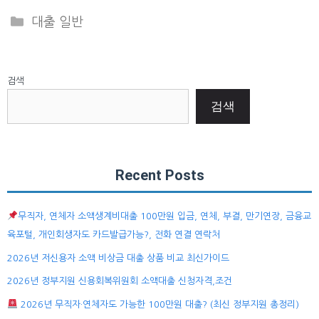
Categories
대출 일반
검색
검색
Recent Posts
무직자, 연체자 소액생계비대출 100만원 입금, 연체, 부결, 만기연장, 금융교
육포털, 개인회생자도 카드발급가능?, 전화 연결 연락처
2026년 저신용자 소액 비상금 대출 상품 비교 최신가이드
2026년 정부지원 신용회복위원회 소액대출 신청자격,조건
2026년 무직자·연체자도 가능한 100만원 대출? (최신 정부지원 총정리)