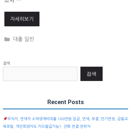
소차 …
자세히보기
Categories
대출 일반
검색
검색
Recent Posts
무직자, 연체자 소액생계비대출 100만원 입금, 연체, 부결, 만기연장, 금융교
육포털, 개인회생자도 카드발급가능?, 전화 연결 연락처